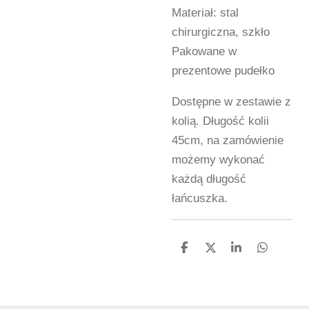
Materiał: stal
chirurgiczna, szkło
Pakowane w
prezentowe pudełko
Dostępne w zestawie z
kolią. Długość kolii
45cm, na zamówienie
możemy wykonać
każdą długość
łańcuszka.
U
U
U
U
d
d
d
d
o
o
o
o
s
s
s
s
t
t
t
t