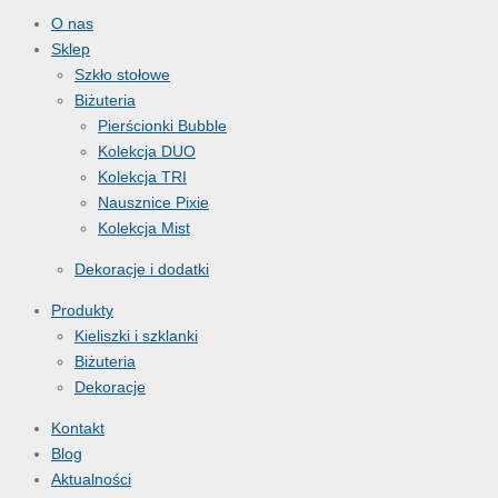
ę
ę
ę
ę
p
p
p
p
O nas
n
n
n
n
Sklep
i
i
i
i
Szkło stołowe
j
j
j
j
Biżuteria
Pierścionki Bubble
Kolekcja DUO
Kolekcja TRI
Nausznice Pixie
Kolekcja Mist
Dekoracje i dodatki
Produkty
Kieliszki i szklanki
Biżuteria
Dekoracje
Kontakt
Blog
Aktualności