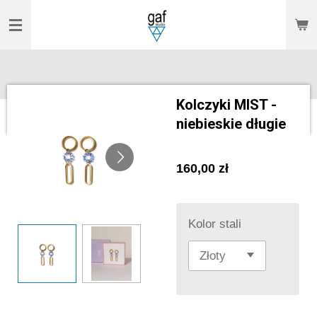
Przejdź
do
głównej
treści
Kolczyki MIST -
niebieskie długie
160,00 zł
Kolor stali