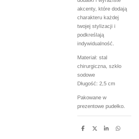
dodatki i wyraziste
akcenty, które dodają
charakteru każdej
twojej stylizacji i
podkreślają
indywidualność.
Materiał: stal
chirurgiczna, szkło
sodowe
Długość: 2,5 cm
Pakowane w
prezentowe pudełko.
U
U
U
U
d
d
d
d