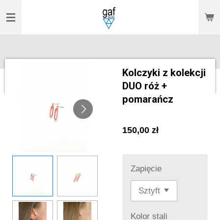
Przejdź
do
głównej
treści
Kolczyki z kolekcji
DUO róż +
pomarańcz
150,00 zł
Zapięcie
Kolor stali