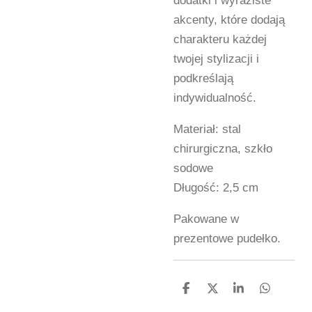
dodatki i wyraziste
akcenty, które dodają
charakteru każdej
twojej stylizacji i
podkreślają
indywidualność.
Materiał: stal
chirurgiczna, szkło
sodowe
Długość: 2,5 cm
Pakowane w
prezentowe pudełko.
U
U
U
U
d
d
d
d