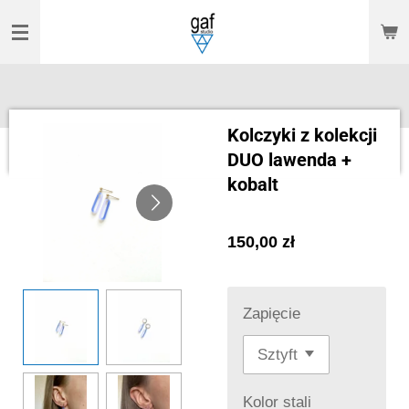
Przejdź
do
głównej
treści
Kolczyki z kolekcji
DUO lawenda +
kobalt
150,00 zł
Zapięcie
Kolor stali