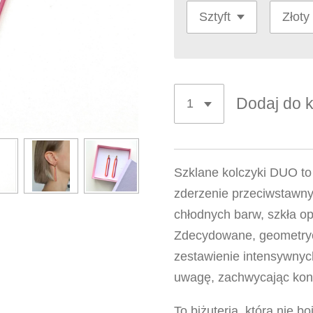
Dodaj do 
Szklane kolczyki DUO to
zderzenie przeciwstawny
chłodnych barw, szkła o
Zdecydowane, geometrycz
zestawienie intensywnyc
uwagę,
zachwycając kont
To biżuteria, która nie b