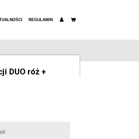
TUALNOŚCI
REGULAMIN
cji DUO róż +
ali