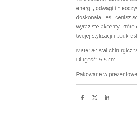
energii, odwagi i nieoczy
doskonała, jeśli cenisz s
wyraziste akcenty, które
twojej stylizacji i podkr
Materiał: stal chirurgicz
Długość: 5,5 cm
Pakowane w prezentowe
U
U
U
d
d
d
o
o
o
s
s
s
t
t
t
ę
ę
ę
p
p
p