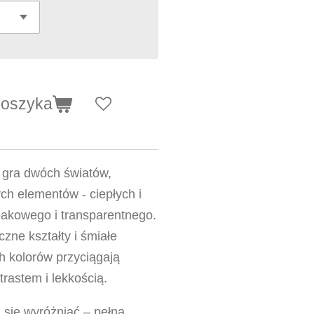
koszyka
 gra dwóch światów,
ch elementów - ciepłych i
pakowego i transparentnego.
ne kształty i śmiałe
h kolorów przyciągają
rastem i lekkością.
oi się wyróżniać – pełna