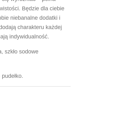
wistości. Będzie dla ciebie
obie niebanalne dodatki i
 dodają charakteru każdej
eślają indywidualność.
na, szkło sodowe
 pudełko.