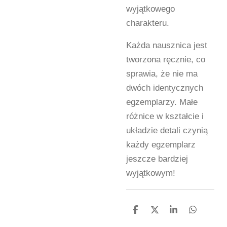
wyjątkowego
charakteru.
Każda nausznica jest
tworzona ręcznie, co
sprawia, że nie ma
dwóch identycznych
egzemplarzy. Małe
różnice w kształcie i
układzie detali czynią
każdy egzemplarz
jeszcze bardziej
wyjątkowym!
U
U
U
U
d
d
d
d