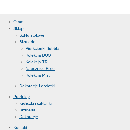
o
o
o
o
s
s
s
s
t
t
t
t
ę
ę
ę
ę
p
p
p
p
O nas
n
n
n
n
Sklep
i
i
i
i
Szkło stołowe
j
j
j
j
Biżuteria
Pierścionki Bubble
Kolekcja DUO
Kolekcja TRI
Nausznice Pixie
Kolekcja Mist
Dekoracje i dodatki
Produkty
Kieliszki i szklanki
Biżuteria
Dekoracje
Kontakt