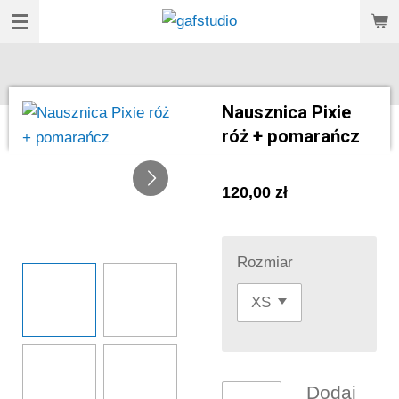
Przejdź
do
głównej
treści
Nausznica Pixie
róż + pomarańcz
120,00 zł
Rozmiar
Dodaj