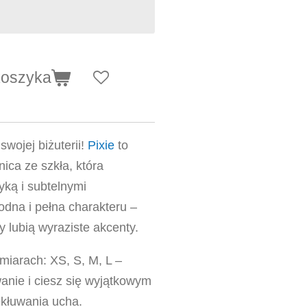
koszyka
swojej biżuterii!
Pixie
to
ica ze szkła, która
yką i subtelnymi
odna i pełna charakteru –
zy lubią wyraziste akcenty.
miarach: XS, S, M, L –
anie i ciesz się wyjątkowym
ekłuwania ucha.