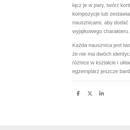
łącz je w pary, twórz ko
kompozycje lub zestawiaj
nausznicami, aby dodać s
wyjątkowego charakteru.
Każda nausznica jest two
że nie ma dwóch identy
różnice w kształcie i ukł
egzemplarz jeszcze bard
U
U
U
d
d
d
o
o
o
s
s
s
t
t
t
ę
ę
ę
p
p
p