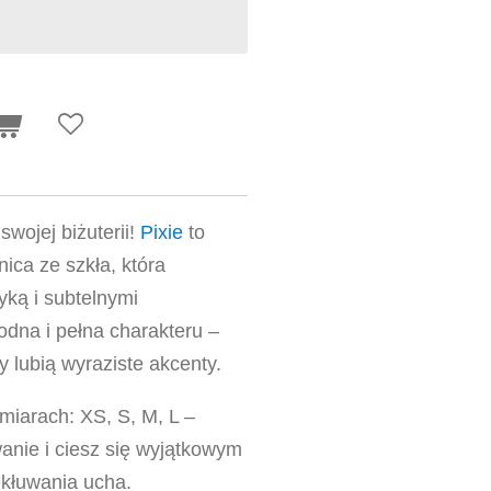
swojej biżuterii!
Pixie
to
ica ze szkła, która
yką i subtelnymi
odna i pełna charakteru –
zy lubią wyraziste akcenty.
miarach: XS, S, M, L –
anie i ciesz się wyjątkowym
ekłuwania ucha.