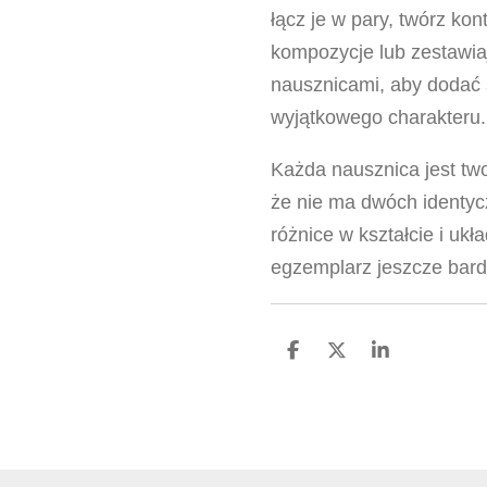
łącz je w pary, twórz ko
kompozycje lub zestawiaj
nausznicami, aby dodać s
wyjątkowego charakteru.
Każda nausznica jest two
że nie ma dwóch identy
różnice w kształcie i ukł
egzemplarz jeszcze bard
U
U
U
d
d
d
o
o
o
s
s
s
t
t
t
ę
ę
ę
p
p
p