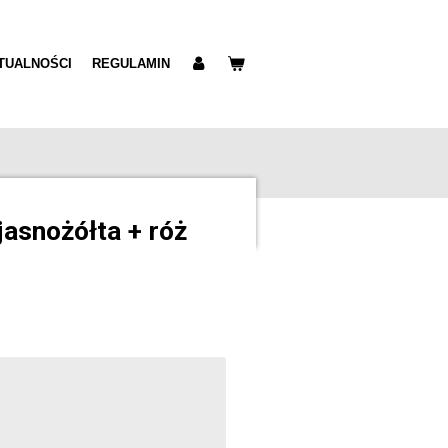
TUALNOŚCI
REGULAMIN
jasnożółta + róż