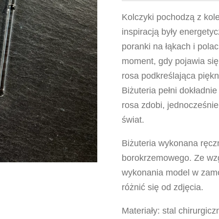
Kolczyki pochodzą z kole
inspiracją były energetyc
poranki na łąkach i pola
moment, gdy pojawia się p
rosa podkreślająca piękno
Biżuteria pełni dokładnie
rosa zdobi, jednocześnie
świat.
Biżuteria wykonana ręczn
borokrzemowego. Ze wzg
wykonania model w zamó
różnić się od zdjęcia.
Materiały: stal chirurgi