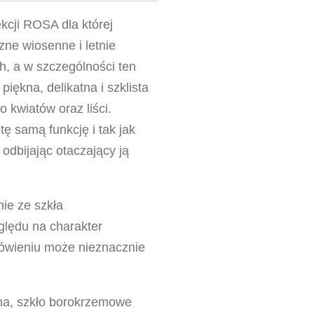
kcji ROSA dla której
zne wiosenne i letnie
ch, a w szczególności ten
iękna, delikatna i szklista
 kwiatów oraz liści.
 tę samą funkcję i tak jak
 odbijając otaczający ją
ie ze szkła
lędu na charakter
wieniu może nieznacznie
czna, szkło borokrzemowe