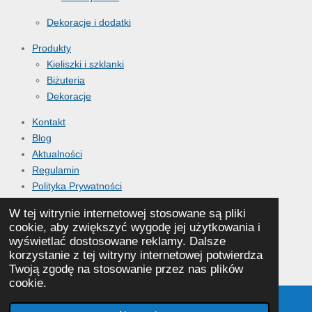
Dekoracje i dodatki
Produkty
Kieliszki i szklanki
Biżuteria
Dekoracje
Kontakt
Blog
Aktualności
Regulamin
Polityka Prywatności
Reklamacje i zwroty
W tej witrynie internetowej stosowane są pliki
Sklep - wszystkie produkty
cookie, aby zwiększyć wygodę jej użytkowania i
wyświetlać dostosowane reklamy. Dalsze
© 2020 - 2026 gafstudio
korzystanie z tej witryny internetowej potwierdza
Twoją zgodę na stosowanie przez nas plików
Obsługiwana przez
Webador
cookie.