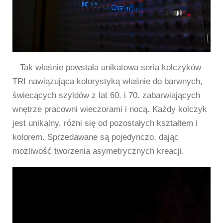
Tak właśnie powstała unikatowa seria kolczyków
TRI nawiązująca kolorystyką właśnie do barwnych,
świecących szyldów z lat 60. i 70. zabarwiających
wnętrze pracowni wieczorami i nocą. Każdy kolczyk
jest unikalny, różni się od pozostałych kształtem i
kolorem. Sprzedawane są pojedynczo, dając
możliwość tworzenia asymetrycznych kreacji.