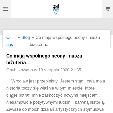
Przejdź
do
głównej
treści
O
»
Blog
»
Co mają wspólnego neony i nasza
nas
biżuteria...
Co mają wspólnego neony i nasza
biżuteria...
Opublikowano w 13 sierpnia 2020 21:35
Wrocław jest przepiękny. Jestem stąd i cała moja
historia toczy się właśnie w tym mieście, które
ciągle potrafi mnie zaskoczyć nowymi miejscami,
niesamowicie pozytywnymi ludźmi i barwną historią.
Zawsze do moich działań artystycznych stymulował