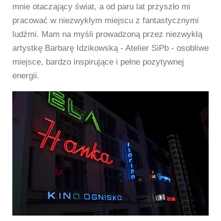
mnie otaczający świat, a od paru lat przyszło mi
pracować w niezwykłym miejscu z fantastycznymi
ludźmi. Mam na myśli prowadzoną przez niezwykłą
artystkę Barbarę Idzikowską - Atelier SiPb - osobliwe
miejsce, bardzo inspirujące i pełne pozytywnej
energii.